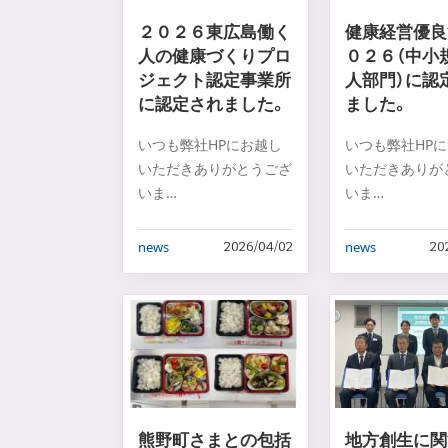
２０２６東広島働く
健康経営優良
人の健康づくりプロ
０２６（中小
ジェクト認定事業所
人部門）に認
に認定されました。
ました。
いつも弊社HPにお越し
いつも弊社HP
いただきありがとうござ
いただきありが
いま
いま
す。
…
…
news
news
2026/04/02
20
熊野町さまとの包括
地方創生に関