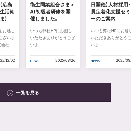
（広島
衛生同業組合さま＞
日開催】人材採用
生活衛
AI初級者研修を開
員定着化支援セミ
ま）
催しました。
ーのご案内
をお越し
いつも弊社HPにお越し
いつも弊社HPにお越
ございま
いただきありがとうござ
いただきありがとう
式会社ア
いま
いま
す。
す
…
…
news
news
25/12/02
2025/08/26
2025/08
一覧を見る