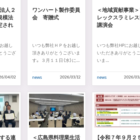
法人２
ワンハート製作委員
＜地域貢献事業＞
規模法
会 寄贈式
レックスラミレス
定され
講演会
にお越し
いつも弊社ＨＰをお越し
いつも弊社HPにお越
とうござ
頂きありがとうございま
いただきありがとう
す。 ３月１１日（水）に
いま
す。
弊社取扱保険…
す
…
news
news
26/04/02
2026/03/12
2026/03
する連
＜広島県料理業生活
【令和７年９月２