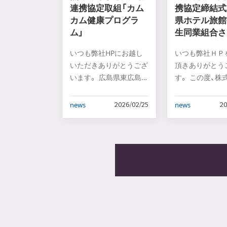
連携協定取組「カム
携協定締結式
カム健康プログラ
県ホテル旅館
ム」
生同業組合さ
いつも弊社HPにお越し
いつも弊社ＨＰ
いただきありがとうござ
頂きありがとう
います。 広島県東広島
す。 この度、株
市にあるADフ…
イオイ保険セ…
news
news
2026/02/25
20