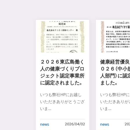
２０２６東広島働く
健康経営優良
人の健康づくりプロ
０２６（中小
ジェクト認定事業所
人部門）に認
に認定されました。
ました。
いつも弊社HPにお越し
いつも弊社HP
いただきありがとうござ
いただきありが
いま
いま
す。
…
…
news
news
2026/04/02
20