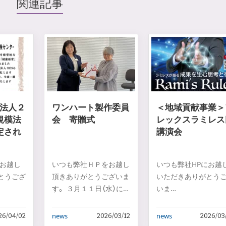
関連記事
法人２
ワンハート製作委員
＜地域貢献事業＞
規模法
会 寄贈式
レックスラミレス
定され
講演会
にお越し
いつも弊社ＨＰをお越し
いつも弊社HPにお越
とうござ
頂きありがとうございま
いただきありがとう
す。 ３月１１日（水）に
いま
す。
弊社取扱保険…
す
…
news
news
26/04/02
2026/03/12
2026/03