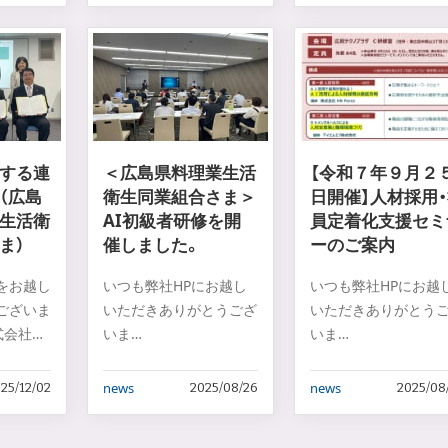
する連
＜広島県料理業生活
【令和７年９月２
（広島
衛生同業組合さま＞
日開催】人材採用
生活衛
AI初級者研修を開
員定着化支援セミ
ま）
催しました。
ーのご案内
をお越し
いつも弊社HPにお越し
いつも弊社HPにお越
ございま
いただきありがとうござ
いただきありがとう
式会社ア
いま
いま
す。
す
…
…
news
news
25/12/02
2025/08/26
2025/08