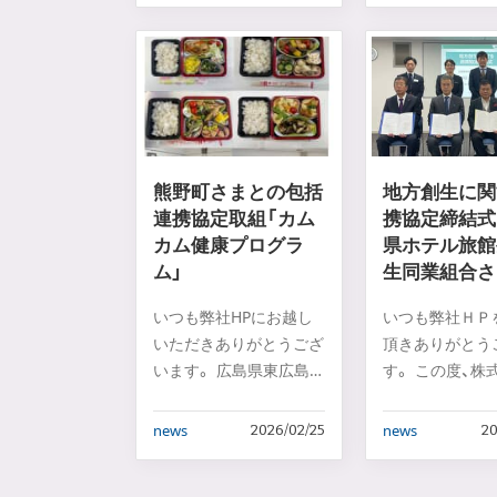
熊野町さまとの包括
地方創生に関
連携協定取組「カム
携協定締結式
カム健康プログラ
県ホテル旅館
ム」
生同業組合さ
いつも弊社HPにお越し
いつも弊社ＨＰ
いただきありがとうござ
頂きありがとう
います。 広島県東広島
す。 この度、株
市にあるADフ…
イオイ保険セ…
news
news
2026/02/25
20